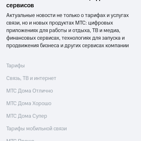
Раскрытие
сервисов
информации
Информация
Актуальные новости не только о тарифах и услугах
акционерам
связи, но и новых продуктах МТС: цифровых
Документы
приложениях для работы и отдыха, ТВ и медиа,
ПАО
"МТС"
финансовых сервисах, технологиях для запуска и
Собрания
продвижения бизнеса и других сервисах компании
акционеров
Личный
кабинет
Тарифы
акционера
Акционерный
Связь, ТВ и интернет
капитал
Контроль
МТС Дома Отлично
и
аудит
Рынок
МТС Дома Хорошо
акций
МТС Дома Супер
Описание
Программа
Тарифы мобильной связи
приобретения
Порядок