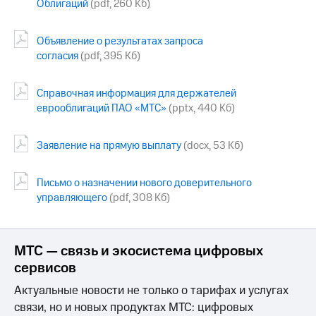
Облигаций
(pdf, 260 Кб)
МТС
о технологиях
Объявление о результатах запроса
согласия
(pdf, 395 Кб)
Достижения
Интервью
Справочная информация для держателей
еврооблигаций ПАО «МТС»
(pptx, 440 Кб)
Финансовая
отчетность
Заявление на прямую выплату
(docx, 53 Кб)
Контакты
Письмо о назначении нового доверительного
Новости
в
управляющего
(pdf, 308 Кб)
регионе
м и акционерам
МТС — связь и экосистема цифровых
Корпоративное
управление
сервисов
Актуальные новости не только о тарифах и услугах
Корпоративный
секретарь
связи, но и новых продуктах МТС: цифровых