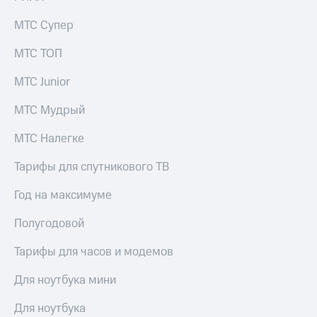
выкупа
акций
МТС Супер
Дивиденды
Рынок
МТС ТОП
облигаций
МТС Junior
Описание
Еврооблигации-2023
МТС Мудрый
Уведомление
о
МТС Налегке
погашении
именных
Тарифы для спутникового ТВ
облигаций
Другое
Год на максимуме
Регистратор
Полугодовой
Реквизиты
Контакты
Тарифы для часов и модемов
йчивое развитие
и деловая этика
Для ноутбука мини
На главную
Для ноутбука