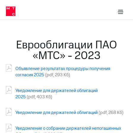
О
сторам и акционерам
Комплаенс и деловая этика
Устойчивое развитие
Медиа-центр
О МТС
О МТС
На главную
компании
О
компании
Стратегия
Стратегия
Карьера
Еврооблигации ПАО
в МТС
Карьера
в МТС
«МТС» - 2023
Пресс-
релизы
История
компании
Объявление результатах процедуры получения
МТС
о технологиях
Руководство
согласия 2025
(pdf, 293 Кб)
региона
Уведомление для держателей облигаций
Правовая
2025
(pdf, 403 Кб)
информация
Контакты
Уведомление для держателей облигаций
(pdf, 268 Кб)
Медиа-центр
Пресс-
Уведомление о собрании держателей непогашенных
релизы