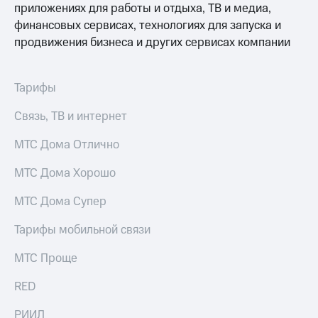
Раскрытие
приложениях для работы и отдыха, ТВ и медиа,
информации
финансовых сервисах, технологиях для запуска и
Информация
продвижения бизнеса и других сервисах компании
акционерам
Документы
ПАО
"МТС"
Тарифы
Собрания
акционеров
Связь, ТВ и интернет
Личный
кабинет
МТС Дома Отлично
акционера
Акционерный
МТС Дома Хорошо
капитал
Контроль
МТС Дома Супер
и
аудит
Тарифы мобильной связи
Рынок
акций
МТС Проще
Описание
RED
Программа
приобретения
Порядок
РИИЛ