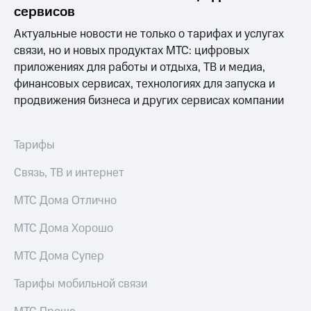
Раскрытие
сервисов
информации
Информация
Актуальные новости не только о тарифах и услугах
акционерам
связи, но и новых продуктах МТС: цифровых
Документы
приложениях для работы и отдыха, ТВ и медиа,
ПАО
"МТС"
финансовых сервисах, технологиях для запуска и
Собрания
продвижения бизнеса и других сервисах компании
акционеров
Личный
кабинет
Тарифы
акционера
Акционерный
Связь, ТВ и интернет
капитал
Контроль
МТС Дома Отлично
и
аудит
Рынок
МТС Дома Хорошо
акций
МТС Дома Супер
Описание
Программа
Тарифы мобильной связи
приобретения
Порядок