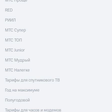
МТС Проще
выкупа
акций
RED
Дивиденды
Рынок
РИИЛ
облигаций
МТС Супер
Описание
Еврооблигации-2023
МТС ТОП
Уведомление
о
МТС Junior
погашении
именных
МТС Мудрый
облигаций
Другое
МТС Налегке
Регистратор
Реквизиты
Тарифы для спутникового ТВ
Контакты
йчивое развитие
Год на максимуме
и деловая этика
На главную
Полугодовой
Тарифы для часов и модемов