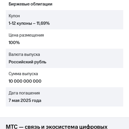
Биржевые облигации
МТС
о технологиях
Купон
1-12 купоны – 11,69%
Достижения
Цена размещения
Интервью
100%
Финансовая
отчетность
Валюта выпуска
Российский рубль
Контакты
Сумма выпуска
Новости
в
10 000 000 000
регионе
Дата погашения
м и акционерам
7 мая 2025 года
Корпоративное
управление
Корпоративный
секретарь
МТС — связь и экосистема цифровых