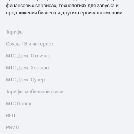
выкупа
финансовых сервисах, технологиях для запуска и
акций
продвижения бизнеса и других сервисах компании
Дивиденды
Рынок
облигаций
Тарифы
Описание
Еврооблигации-2023
Связь, ТВ и интернет
Уведомление
о
МТС Дома Отлично
погашении
именных
МТС Дома Хорошо
облигаций
Другое
МТС Дома Супер
Регистратор
Тарифы мобильной связи
Реквизиты
Контакты
МТС Проще
йчивое развитие
и деловая этика
RED
На главную
РИИЛ