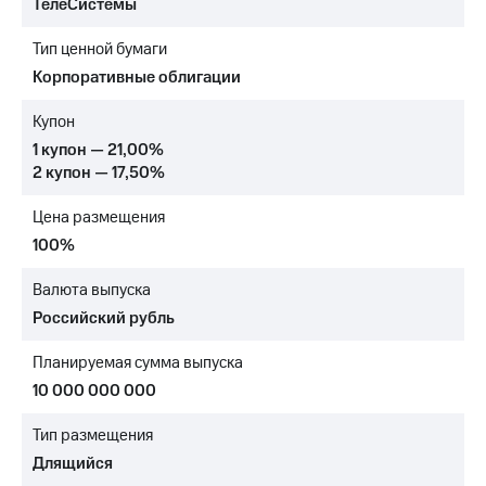
ТелеСистемы
МТС
Тип ценной бумаги
о технологиях
Корпоративные облигации
Достижения
Купон
Интервью
1 купон — 21,00%
2 купон — 17,50%
Финансовая
отчетность
Цена размещения
Контакты
100%
Новости
Валюта выпуска
в
Российский рубль
регионе
Планируемая сумма выпуска
м и акционерам
Корпоративное
10 000 000 000
управление
Тип размещения
Корпоративный
Длящийся
секретарь