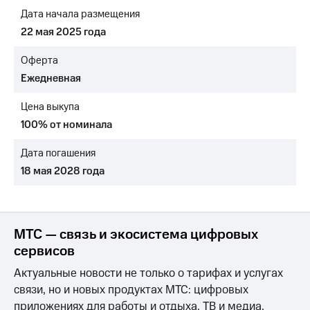
Раскрытие
Дата начала размещения
информации
Информация
22 мая 2025 года
акционерам
Документы
Оферта
ПАО
Ежедневная
"МТС"
Собрания
Цена выкупа
акционеров
Личный
100% от номинала
кабинет
акционера
Дата погашения
Акционерный
18 мая 2028 года
капитал
Контроль
и
аудит
Рынок
МТС — связь и экосистема цифровых
акций
сервисов
Описание
Актуальные новости не только о тарифах и услугах
Программа
связи, но и новых продуктах МТС: цифровых
приобретения
Порядок
приложениях для работы и отдыха, ТВ и медиа,