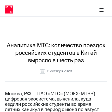
О
сторам и акционерам
Комплаенс и деловая этика
Устойчивое развитие
Медиа-центр
О МТС
О МТС
На главную
компании
О
компании
Стратегия
Стратегия
Все Новости
Карьера
в МТС
Карьера
в МТС
Пресс-
Аналитика МТС: количество поездок
релизы
История
российских студентов в Китай
компании
МТС
выросло в шесть раз
о технологиях
Руководство
региона
11 октября 2023
Правовая
информация
Контакты
Москва, РФ — ПАО «МТС» (MOEX: MTSS),
цифровая экосистема, выяснила, куда
Медиа-центр
ездили российские студенты во время
Пресс-
летних каникул в период с июня по август
релизы