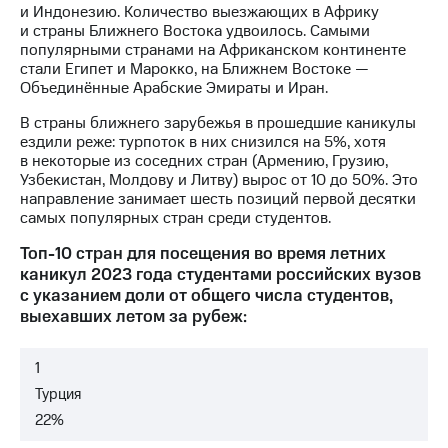
Раскрытие
и Индонезию. Количество выезжающих в Африку
информации
и страны Ближнего Востока удвоилось. Самыми
Информация
популярными странами на Африканском континенте
акционерам
стали Египет и Марокко, на Ближнем Востоке —
Документы
Объединённые Арабские Эмираты и Иран.
ПАО
"МТС"
В страны ближнего зарубежья в прошедшие каникулы
Собрания
ездили реже: турпоток в них снизился на 5%, хотя
акционеров
в некоторые из соседних стран (Армению, Грузию,
Личный
Узбекистан, Молдову и Литву) вырос от 10 до 50%. Это
кабинет
направление занимает шесть позиций первой десятки
акционера
самых популярных стран среди студентов.
Акционерный
капитал
Топ-10 стран для посещения во время летних
Контроль
каникул 2023 года студентами российских вузов
и
с указанием доли от общего числа студентов,
аудит
выехавших летом за рубеж:
Рынок
акций
1
Описание
Турция
Программа
22%
приобретения
Порядок