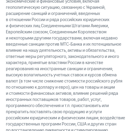
экономические и финансовые условия, включая
геополитическую ситуацию, связанную с Украиной;
расширение санкций и ограничений, введенных
в отношении России и ряда российских юридических
и физических лиц Соединенными Штатами Америки,
Европейским союзом, Соединенным Королевством
и некоторыми другими государствами, включая недавно
введенные санкции против МТС-Банка и их потенциальное
влияние на нашу деятельность, активы и обязательства;
ответные меры регуляторного, законодательного и иного
характера, принятые властями России в качестве
реагирования на иностранные санкции и ограничения;
высокую волатильность учетных ставок и курсов обмена
валют (в том числе снижение стоимости российского рубля
по отношению к доллару и евро), цен на товары и акции
и стоимости финансовых активов; влияние решений ряда
иностранных поставщиков товаров, работ, услуг,
программного обеспечения и т.п. приостановить или
прекратить поставлять свою продукцию и услуги
российским юридическим и физическим лицам; воздействие
государственных программ России, США и других стран
по восстановлению ликвидности и стимулированию