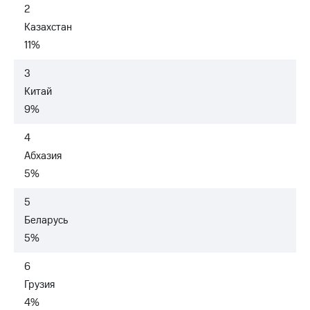
выкупа
2
акций
Казахстан
Дивиденды
11%
Рынок
облигаций
3
Описание
Китай
Еврооблигации-2023
9%
Уведомление
о
4
погашении
именных
Абхазия
облигаций
5%
Другое
5
Регистратор
Реквизиты
Беларусь
Контакты
5%
йчивое развитие
и деловая этика
6
На главную
Грузия
4%