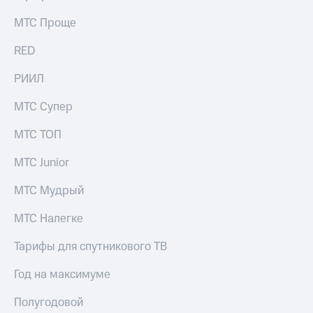
МТС Проще
RED
РИИЛ
МТС Супер
МТС ТОП
МТС Junior
МТС Мудрый
МТС Налегке
Тарифы для спутникового ТВ
Год на максимуме
Полугодовой