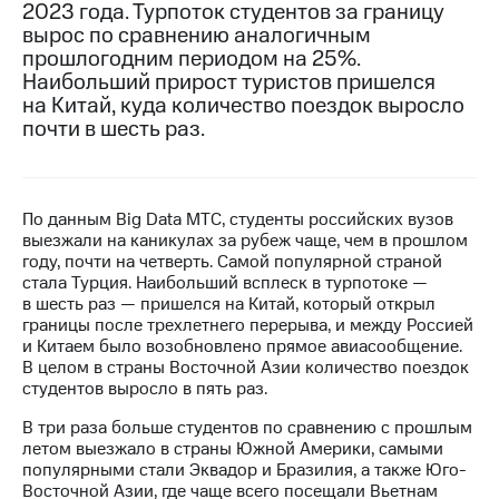
2023 года. Турпоток студентов за границу
вырос по сравнению аналогичным
МТС
прошлогодним периодом на 25%.
о технологиях
Наибольший прирост туристов пришелся
Достижения
на Китай, куда количество поездок выросло
почти в шесть раз.
Интервью
Финансовая
отчетность
По данным Big Data МТС, студенты российских вузов
выезжали на каникулах за рубеж чаще, чем в прошлом
Контакты
году, почти на четверть. Самой популярной страной
стала Турция. Наибольший всплеск в турпотоке —
Новости
в шесть раз — пришелся на Китай, который открыл
в
границы после трехлетнего перерыва, и между Россией
регионе
и Китаем было возобновлено прямое авиасообщение.
В целом в страны Восточной Азии количество поездок
м и акционерам
студентов выросло в пять раз.
Корпоративное
управление
В три раза больше студентов по сравнению с прошлым
летом выезжало в страны Южной Америки, самыми
Корпоративный
популярными стали Эквадор и Бразилия, а также Юго-
секретарь
Восточной Азии, где чаще всего посещали Вьетнам