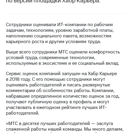
по версии площадки Хабр Карьера.
МТС
о технологиях
Сотрудники оценивали ИТ-компании по рабочим
Достижения
задачам, технологиям, уровню заработной платы,
наполнению социального пакета, возможностям
Интервью
карьерного роста и другим условиям труда.
Финансовая
Выше всего сотрудники МТС оценили комфортность
отчетность
условий труда, современные технологии,
используемые в экосистеме и ее социальный вклад.
Контакты
Сервис оценок компаний запущен на Хабр Карьере
Новости
в 2018 году. С его помощью сотрудники могут
в
оценивать работодателей и писать развернутые
регионе
комментарии об особенностях работы. Компании,
набравшие определенное количество оценок за год,
м и акционерам
получают публичную оценку в профиль и могут
Корпоративное
участвовать в ежегодном рейтинге лучших ИТ-
управление
работодателей.
Корпоративный
«МТС в десятке лучших работодателей — заслуга
секретарь
слаженной работы нашей команды. Мы много делаем,