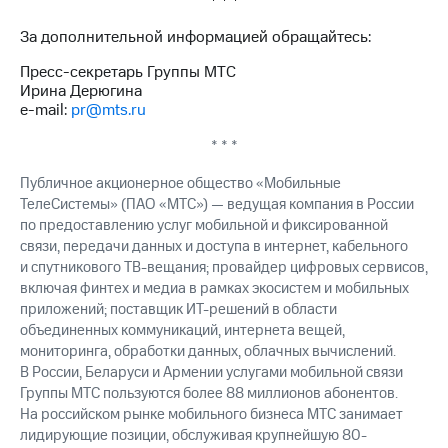
* * *
выкупа
акций
За дополнительной информацией обращайтесь:
Дивиденды
Рынок
Пресс-секретарь Группы МТС
облигаций
Ирина Дерюгина
e-mail:
pr@mts.ru
Описание
Еврооблигации-2023
* * *
Уведомление
о
Публичное акционерное общество «Мобильные
погашении
ТелеСистемы» (ПАО «МТС») — ведущая компания в России
именных
по предоставлению услуг мобильной и фиксированной
облигаций
связи, передачи данных и доступа в интернет, кабельного
Другое
и спутникового ТВ-вещания; провайдер цифровых сервисов,
включая финтех и медиа в рамках экосистем и мобильных
Регистратор
приложений; поставщик ИТ-решений в области
Реквизиты
объединенных коммуникаций, интернета вещей,
Контакты
мониторинга, обработки данных, облачных вычислений.
йчивое развитие
В России, Беларуси и Армении услугами мобильной связи
и деловая этика
Группы МТС пользуются более 88 миллионов абонентов.
На главную
На российском рынке мобильного бизнеса МТС занимает
лидирующие позиции, обслуживая крупнейшую 80-