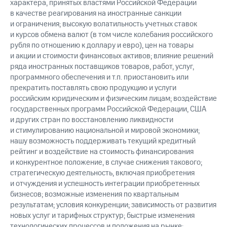
характера, принятых властями Российской Федерации
в качестве реагирования на иностранные санкции
и ограничения; высокую волатильность учетных ставок
и курсов обмена валют (в том числе колебания российского
рубля по отношению к доллару и евро), цен на товары
и акции и стоимости финансовых активов; влияние решений
ряда иностранных поставщиков товаров, работ, услуг,
программного обеспечения и т.п. приостановить или
прекратить поставлять свою продукцию и услуги
российским юридическим и физическим лицам; воздействие
государственных программ Российской Федерации, США
и других стран по восстановлению ликвидности
и стимулированию национальной и мировой экономики;
нашу возможность поддерживать текущий кредитный
рейтинг и воздействие на стоимость финансирования
и конкурентное положение, в случае снижения такового;
стратегическую деятельность, включая приобретения
и отчуждения и успешность интеграции приобретенных
бизнесов; возможные изменения по квартальным
результатам; условия конкуренции; зависимость от развития
новых услуг и тарифных структур; быстрые изменения
технологических процессов и положения на рынке;