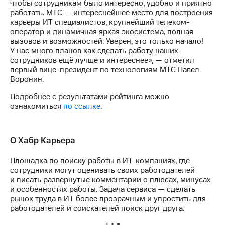
Раскрытие
чтобы сотрудникам было интересно, удобно и приятно
информации
работать. МТС — интереснейшее место для построения
Информация
карьеры ИТ специалистов, крупнейший телеком-
акционерам
оператор и динамичная яркая экосистема, полная
Документы
вызовов и возможностей. Уверен, это только начало!
ПАО
У нас много планов как сделать работу наших
"МТС"
сотрудников ещё лучше и интереснее», — отметил
Собрания
первый вице-президент по технологиям МТС Павел
акционеров
Воронин.
Личный
Подробнее с результатами рейтинга можно
кабинет
ознакомиться
по ссылке
.
акционера
Акционерный
капитал
Контроль
О Хабр Карьера
и
аудит
Площадка по поиску работы в ИТ-компаниях, где
Рынок
сотрудники могут оценивать своих работодателей
акций
и писать развернутые комментарии о плюсах, минусах
и особенностях работы. Задача сервиса — сделать
Описание
рынок труда в ИТ более прозрачным и упростить для
Программа
работодателей и соискателей поиск друг друга.
приобретения
Порядок