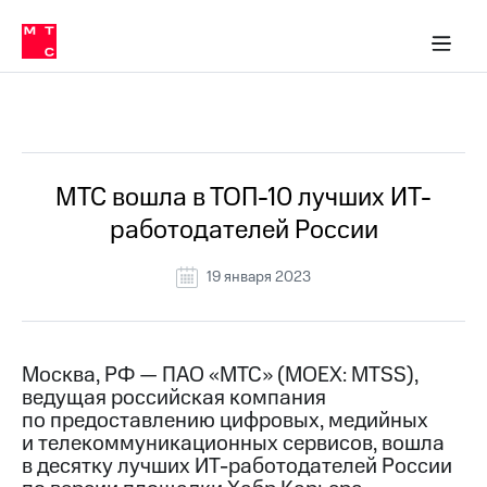
О
сторам и акционерам
Комплаенс и деловая этика
Устойчивое развитие
Медиа-центр
О МТС
О МТС
На главную
компании
О
компании
Стратегия
Стратегия
Все Новости
Карьера
в МТС
Карьера
в МТС
Пресс-
МТС вошла в ТОП-10 лучших ИТ-
релизы
История
работодателей России
компании
МТС
о технологиях
Руководство
19 января 2023
региона
Правовая
информация
Москва, РФ — ПАО «МТС» (MOEX: MTSS),
ведущая российская компания
Контакты
по предоставлению цифровых, медийных
и телекоммуникационных сервисов, вошла
Медиа-центр
Пресс-
в десятку лучших ИТ-работодателей России
релизы