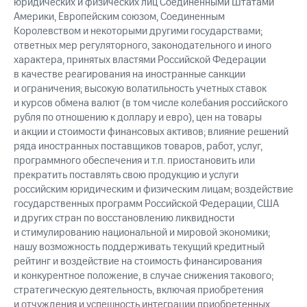
юридических и физических лиц Соединенными Штатами
Америки, Европейским союзом, Соединенным
Королевством и некоторыми другими государствами;
ответных мер регуляторного, законодательного и иного
характера, принятых властями Российской Федерации
в качестве реагирования на иностранные санкции
и ограничения; высокую волатильность учетных ставок
и курсов обмена валют (в том числе колебания российского
рубля по отношению к доллару и евро), цен на товары
и акции и стоимости финансовых активов; влияние решений
ряда иностранных поставщиков товаров, работ, услуг,
программного обеспечения и т.п. приостановить или
прекратить поставлять свою продукцию и услуги
российским юридическим и физическим лицам; воздействие
государственных программ Российской Федерации, США
и других стран по восстановлению ликвидности
и стимулированию национальной и мировой экономики;
нашу возможность поддерживать текущий кредитный
рейтинг и воздействие на стоимость финансирования
и конкурентное положение, в случае снижения такового;
стратегическую деятельность, включая приобретения
и отчуждения и успешность интеграции приобретенных