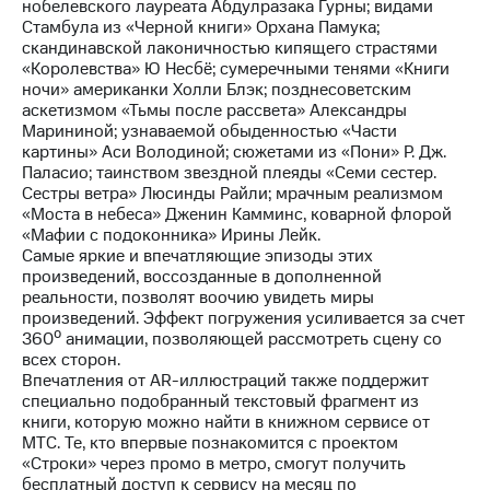
нобелевского лауреата Абдулразака Гурны; видами
выкупа
Стамбула из «Черной книги» Орхана Памука;
акций
скандинавской лаконичностью кипящего страстями
Дивиденды
«Королевства» Ю Несбё; сумеречными тенями «Книги
Рынок
ночи» американки Холли Блэк; позднесоветским
облигаций
аскетизмом «Тьмы после рассвета» Александры
Марининой; узнаваемой обыденностью «Части
Описание
картины» Аси Володиной; сюжетами из «Пони» Р. Дж.
Еврооблигации-2023
Паласио; таинством звездной плеяды «Семи сестер.
Уведомление
Сестры ветра» Люсинды Райли; мрачным реализмом
о
«Моста в небеса» Дженин Камминс, коварной флорой
погашении
«Мафии с подоконника» Ирины Лейк.
именных
Самые яркие и впечатляющие эпизоды этих
облигаций
произведений, воссозданные в дополненной
Другое
реальности, позволят воочию увидеть миры
произведений. Эффект погружения усиливается за счет
Регистратор
360⁰ анимации, позволяющей рассмотреть сцену со
Реквизиты
всех сторон.
Контакты
Впечатления от AR-иллюстраций также поддержит
йчивое развитие
специально подобранный текстовый фрагмент из
и деловая этика
книги, которую можно найти в книжном сервисе от
На главную
МТС. Те, кто впервые познакомится с проектом
«Строки» через промо в метро, смогут получить
бесплатный доступ к сервису на месяц по