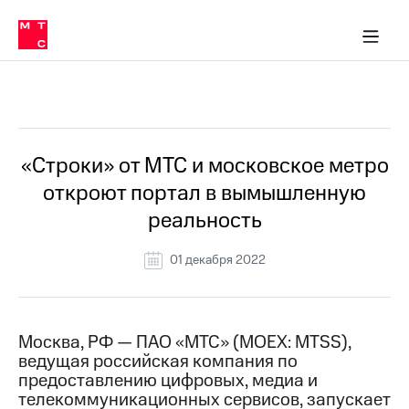
О
сторам и акционерам
Комплаенс и деловая этика
Устойчивое развитие
Медиа-центр
О МТС
О МТС
На главную
компании
О
компании
Стратегия
Стратегия
Все Новости
Карьера
в МТС
Карьера
в МТС
Пресс-
«Строки» от МТС и московское метро
релизы
История
откроют портал в вымышленную
компании
МТС
реальность
о технологиях
Руководство
региона
01 декабря 2022
Правовая
информация
Контакты
Москва, РФ — ПАО «МТС» (MOEX: MTSS),
ведущая российская компания по
Медиа-центр
предоставлению цифровых, медиа и
Пресс-
телекоммуникационных сервисов, запускает
релизы