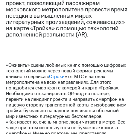
проект, позволяющий пассажирам
московского метрополитена провести время
МТС
поездки в вымышленных мирах
о технологиях
литературных произведений, «оживающих»
Достижения
на карте «Тройка» с помощью технологий
дополненной реальности (AR).
Интервью
Финансовая
отчетность
«Оживить» сцены любимых книг с помощью цифровых
Контакты
технологий можно через новый формат рекламы
книжного сервиса «
Строки
» от МТС в вагонах
Новости
метрополитена на всех направлениях. Для этого
в
понадобится смартфон с камерой и карта «Тройка».
регионе
Необходимо отсканировать QR-код на постере,
перейти на лендинг проекта и направить смартфон на
м и акционерам
лицевую сторону транспортной карты с изображением
Корпоративное
тройки: буквально на ладони появляется объемный
управление
мир известных литературных бестселлеров.
«Как известно, очень многие люди читают в метро. Все
Корпоративный
чаще при этом используются не бумажные книги, а
секретарь
смартфоны. Именно поэтому мы, представляя