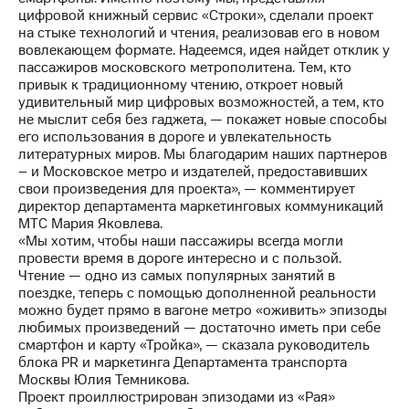
Раскрытие
цифровой книжный сервис «Строки», сделали проект
информации
на стыке технологий и чтения, реализовав его в новом
Информация
вовлекающем формате. Надеемся, идея найдет отклик у
акционерам
пассажиров московского метрополитена. Тем, кто
Документы
привык к традиционному чтению, откроет новый
ПАО
удивительный мир цифровых возможностей, а тем, кто
"МТС"
не мыслит себя без гаджета, — покажет новые способы
Собрания
его использования в дороге и увлекательность
акционеров
литературных миров. Мы благодарим наших партнеров
Личный
– и Московское метро и издателей, предоставивших
кабинет
свои произведения для проекта», — комментирует
акционера
директор департамента маркетинговых коммуникаций
Акционерный
МТС Мария Яковлева.
капитал
«Мы хотим, чтобы наши пассажиры всегда могли
Контроль
провести время в дороге интересно и с пользой.
и
Чтение — одно из самых популярных занятий в
аудит
поездке, теперь с помощью дополненной реальности
Рынок
можно будет прямо в вагоне метро «оживить» эпизоды
акций
любимых произведений — достаточно иметь при себе
смартфон и карту «Тройка», — сказала руководитель
Описание
блока PR и маркетинга Департамента транспорта
Программа
Москвы Юлия Темникова.
приобретения
Проект проиллюстрирован эпизодами из «Рая»
Порядок