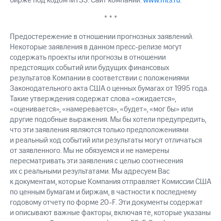
бирже под кодом MTSS. Сайт компании:
www.mts.ru
.
* * *
Предостережение в отношении прогнозных заявлений.
Некоторые заявления в данном пресс-релизе могут
содержать проекты или прогнозы в отношении
предстоящих событий или будущих финансовых
результатов Компании в соответствии с положениями
Законодательного акта США о ценных бумагах от 1995 года.
Такие утверждения содержат слова «ожидается»,
«оценивается», «намеревается», «будет», «мог бы» или
другие подобные выражения. Мы бы хотели предупредить,
что эти заявления являются только предположениями
и реальный ход событий или результаты могут отличаться
от заявленного. Мы не обязуемся и не намерены
пересматривать эти заявления с целью соотнесения
их с реальными результатами. Мы адресуем Вас
к документам, которые Компания отправляет Комиссии США
по ценным бумагам и биржам, в частности к последнему
годовому отчету по форме 20-F. Эти документы содержат
и описывают важные факторы, включая те, которые указаны