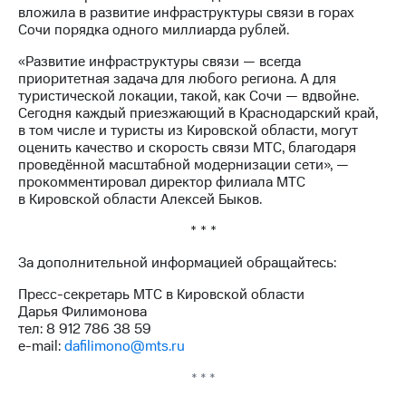
Раскрытие
вложила в развитие инфраструктуры связи в горах
информации
Сочи порядка одного миллиарда рублей.
Информация
акционерам
«Развитие инфраструктуры связи — всегда
Документы
приоритетная задача для любого региона. А для
ПАО
туристической локации, такой, как Сочи — вдвойне.
"МТС"
Сегодня каждый приезжающий в Краснодарский край,
Собрания
в том числе и туристы из Кировской области, могут
акционеров
оценить качество и скорость связи МТС, благодаря
Личный
проведённой масштабной модернизации сети», —
кабинет
прокомментировал директор филиала МТС
акционера
в Кировской области Алексей Быков.
Акционерный
капитал
* * *
Контроль
и
За дополнительной информацией обращайтесь:
аудит
Пресс-секретарь МТС в Кировской области
Рынок
Дарья Филимонова
акций
тел: 8 912 786 38 59
e-mail:
dafilimono@mts.ru
Описание
Программа
* * *
приобретения
Порядок