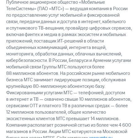
Публичное акционерное общество «Мобильные
выкупа
ТелеСистемы» (ПАО «МТС») — ведущая компания в России
акций
Дивиденды
по предоставлению услуг мобильной и фиксированной
Рынок
связи, передачи данных и доступа в интернет, кабельного
облигаций
и спутникового ТВ-вещания; провайдер цифровых сервисов,
включая финтех и медиа в рамках экосистем и мобильных
Описание
приложений; поставщик ИТ-решений в области
Еврооблигации-2023
объединенных коммуникаций, интернета вещей,
Уведомление
мониторинга, обработки данных, облачных вычислений,
о
кибербезопасности. В России, Беларуси и Армении услугами
погашении
мобильной связи Группы МТС пользуются более
именных
88 миллионов абонентов. На российском рынке мобильного
облигаций
Другое
бизнеса МТС занимает лидирующие позиции, обслуживая
крупнейшую 80-миллионную абонентскую базу.
Регистратор
Фиксированными услугами МТС — телефонией, доступом
Реквизиты
в интернет и ТВ — охвачено свыше 10 миллионов абонентов,
Контакты
сервисами OTT и платного ТВ в различных средах — более
йчивое развитие
12 миллионов пользователей, общее количество
и деловая этика
экосистемных клиентов МТС превышает 14 миллионов.
На главную
Компания располагает розничной сетью из более чем 4 600
магазинов в России. Акции МТС котируются на Московской