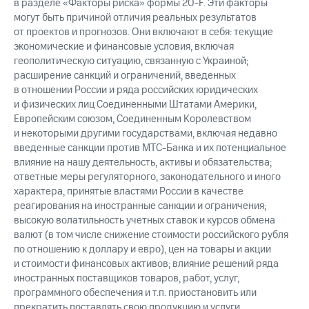
в разделе «Факторы риска» формы 20-F. Эти факторы
могут быть причиной отличия реальных результатов
от проектов и прогнозов. Они включают в себя: текущие
экономические и финансовые условия, включая
геополитическую ситуацию, связанную с Украиной;
расширение санкций и ограничений, введенных
в отношении России и ряда российских юридических
и физических лиц Соединенными Штатами Америки,
Европейским союзом, Соединенным Королевством
и некоторыми другими государствами, включая недавно
введенные санкции против МТС-Банка и их потенциальное
влияние на нашу деятельность, активы и обязательства;
ответные меры регуляторного, законодательного и иного
характера, принятые властями России в качестве
реагирования на иностранные санкции и ограничения;
высокую волатильность учетных ставок и курсов обмена
валют (в том числе снижение стоимости российского рубля
по отношению к доллару и евро), цен на товары и акции
и стоимости финансовых активов; влияние решений ряда
иностранных поставщиков товаров, работ, услуг,
программного обеспечения и т.п. приостановить или
прекратить поставлять свою продукцию и услуги