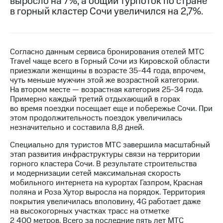
выросло на 7%, а общий турпоток по стране
в горный кластер Сочи увеличился на 2,7%.
МТС
о технологиях
Достижения
Согласно данным сервиса бронирования отелей МТС
Travel чаще всего в Горный Сочи из Кировской области
Интервью
приезжали женщины в возрасте 35-44 года, впрочем,
чуть меньше мужчин этой же возрастной категории.
Финансовая
На втором месте — возрастная категория 25-34 года.
отчетность
Примерно каждый третий отдыхающий в горах
во время поездки посещает еще и побережье Сочи. При
Контакты
этом продолжительность поездок увеличилась
незначительно и составила 8,8 дней.
Новости
в
Специально для туристов МТС завершила масштабный
регионе
этап развития инфраструктуры связи на территории
горного кластера Сочи. В результате строительства
м и акционерам
и модернизации сетей максимальная скорость
Корпоративное
мобильного интернета на курортах Газпром, Красная
управление
поляна и Роза Хутор выросла на порядок. Территория
покрытия увеличилась вполовину, 4G работает даже
Корпоративный
на высокогорных участках трасс на отметке
секретарь
2 400 метров. Всего за последние пять лет МТС