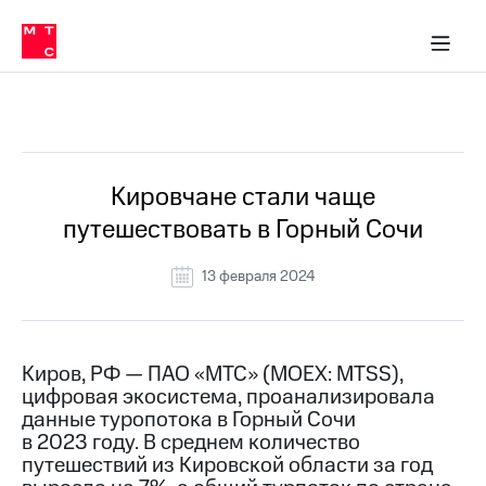
О
сторам и акционерам
Комплаенс и деловая этика
Устойчивое развитие
Медиа-центр
О МТС
О МТС
На главную
компании
О
компании
Стратегия
Стратегия
Все Новости
Карьера
в МТС
Карьера
в МТС
Пресс-
Кировчане стали чаще
релизы
История
путешествовать в Горный Сочи
компании
МТС
о технологиях
Руководство
13 февраля 2024
региона
Правовая
информация
Киров, РФ — ПАО «МТС» (MOEX: MTSS),
цифровая экосистема, проанализировала
Контакты
данные туропотока в Горный Сочи
в 2023 году. В среднем количество
Медиа-центр
Пресс-
путешествий из Кировской области за год
релизы