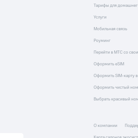
Тарифы для домашнег
Услуги
Мобильная связь
Роуминг
Перейти в МТС со св
Оформить eSIM
Оформить SIM-карту в
Оформить чистый но
Выбрать красивый но
О компании
Подде
Карта салонов экоси