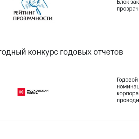
Блок за
прозрачн
годный конкурс годовых отчетов
Годовой
номинац
корпора
проводи