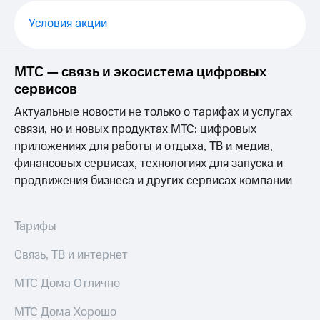
Выбрать
ТВ и телефон
красивый
для дома
Условия акции
номер
Услуги
Заменить
МТС — связь и экосистема цифровых
SIM-
Личный
карту
кабинет
сервисов
интернета
Перейти
Актуальные новости не только о тарифах и услугах
и
на
ТВ
связи, но и новых продуктах МТС: цифровых
eSIM
Личный
приложениях для работы и отдыха, ТВ и медиа,
кабинет
финансовых сервисах, технологиях для запуска и
Для дома
спутникового
Выберите
продвижения бизнеса и других сервисах компании
ТВ
и подключите
Скачать
ТВ
приложение
с выгодным
Мой
Тарифы
тарифом
МТС
Акции
Связь, ТВ и интернет
Тарифы
Интернет,
МТС Дома Отлично
ТВ и телефон
Видеонаблюдение
для дома
для дома
МТС Дома Хорошо