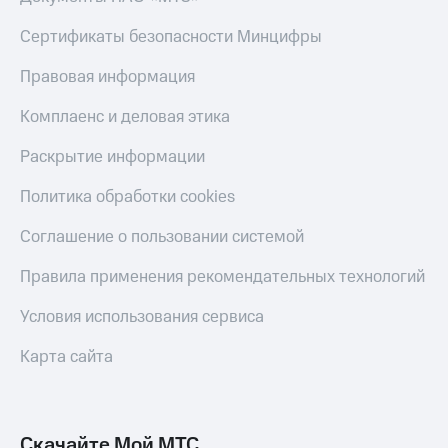
Скидка 30%
с карты
на связь
МТС Деньги
Сертификаты безопасности Минцифры
С картой
Обзоры
Правовая информация
МТС
товаров
Деньги
Комплаенс и деловая этика
МТС
Скидки
Накопления
до 40%
Раскрытие информации
на смартфоны
Откладывайте
Политика обработки cookies
деньги
при
и получайте
покупке
Соглашение о пользовании системой
доход 15%
со связью
Платежи
МТС
и
Правила применения рекомендательных технологий
переводы
Условия использования сервиса
Пополнить
номер
Карта сайта
МТС
Настройки
автоплатежа
Скачайте Мой МТС