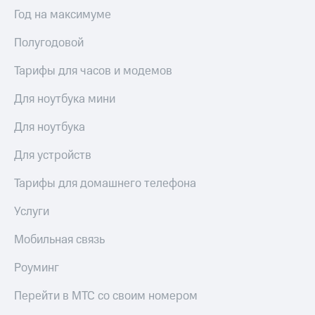
висы и подписки
Сертификаты
Год на максимуме
МТС
безопасности
Premium
Полугодовой
Всё
Подписка
под
на гигабайты
Тарифы для часов и модемов
рукой
интернета,
в Мой МТС
фильмы,
Для ноутбука мини
музыка
Посмотрите,
и многое
Для ноутбука
что
другое
полезного
Семейная
Для устройств
есть
группа
в нашем
Тарифы для домашнего телефона
приложении
Скидка
на тарифы,
Услуги
КИОН
общие
подписки
КИОН
Мобильная связь
и услуги,
Музыка
доступ
Роуминг
к геолокации
КИОН
Кино,
Строки
Перейти в МТС со своим номером
музыка,
книги