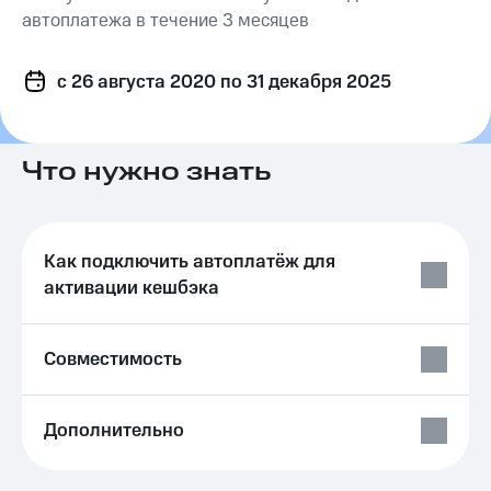
на связь
автоплатежа в течение 3 месяцев
Роуминг
Тарифы
c 26 августа 2020
RED,
по 31 декабря 2025
Семейная
РИИЛ
группа
и МТС
Супер
Заказать
дешевле
Что нужно знать
SIM-
при
карту
оплате
с карты
Оформить
МТС
Как подключить автоплатёж для
eSIM
Деньги
активации кешбэка
SIM-
Выберите
карта
и подключите
для
ТВ
Совместимость
иностранцев
с выгодным
тарифом
Оформить
Дополнительно
чистый
Тарифы
номер
Интернет,