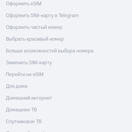
Live
и не
Оформить eSIM
только
Гудок
Оформить SIM-карту в Telegram
Безопасность
Мой
Оформить чистый номер
МТС
Финансы
Выбрать красивый номер
Все
Детям
приложения
и родителям
Больше возможностей выбора номера
Инвестиции
Здоровье
Заменить SIM-карту
и фитнес
Получайте
Перейти на eSIM
доход
Приложения
онлайн
от МТС
Страхование
Для дома
Акции
Покупка
Домашний интернет
полисов
Приложения
онлайн
Домашнее ТВ
КИОН
Скидка 30%
на связь
КИОН
Спутниковое ТВ
Музыка
С картой