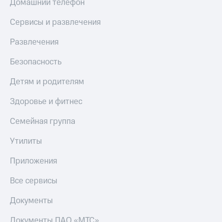
Домашний телефон
МТС
КИОН
Деньги
Строки
Сервисы и развлечения
МТС
Накопления
Live
Развлечения
Откладывайте
Гудок
Безопасность
деньги
и получайте
Мой
Детям и родителям
доход 15%
МТС
Акции
Условия
Здоровье и фитнес
Все
пополнения
приложения
Семейная группа
Финансы
Скидка
Инвестиции
30%
Утилиты
на связь
Получайте
Приложения
доход
онлайн
Тарифы
Страхование
RED,
Все сервисы
РИИЛ
Покупка
и МТС Супер
Документы
полисов
дешевле
онлайн
при оплате
Документы ПАО «МТС»