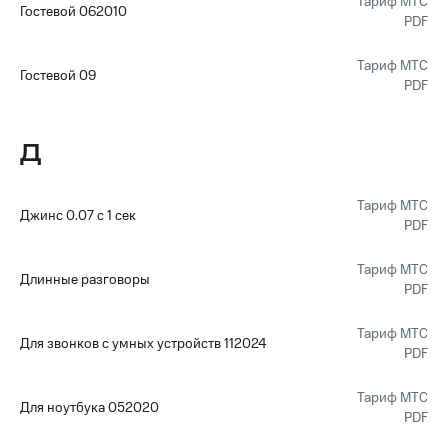
Тариф МТС
Гостевой 062010
Оплата
PDF
по QR-
коду
Тариф МТС
Гостевой 09
за границей
PDF
тернет-магазин
Смартфоны
Д
Наушники
и
Тариф МТС
колонки
Джинс 0.07 с 1 сек
PDF
Умные
часы
Тариф МТС
Длинные разговоры
и
PDF
трекеры
Тариф МТС
Для звонков с умных устройств 112024
Умный
PDF
дом
Тариф МТС
Планшеты
Для ноутбука 052020
PDF
Акции