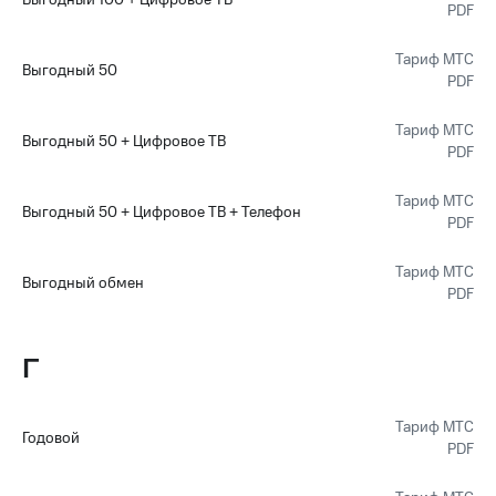
Выгодный 100 + Цифровое ТВ
PDF
Пополнить
номер
МТС
Тариф МТС
Выгодный 50
PDF
Настройки
автоплатежа
Тариф МТС
Выгодный 50 + Цифровое ТВ
PDF
Пополнить
номер
Тариф МТС
другого
Выгодный 50 + Цифровое ТВ + Телефон
оператора
PDF
Оплата
Тариф МТС
Выгодный обмен
интернета
PDF
и
ТВ
Г
Переводы
с
телефона
Тариф МТС
на карту
Годовой
PDF
МТС Pay