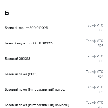
Интернет,
Выбрать
ТВ и телефон
красивый
для дома
номер
Б
Заменить
Услуги
SIM-
Тариф МТС
Базис Интернет 500 012025
карту
PDF
Личный
кабинет
Перейти
интернета
Тариф МТС
на
Базис Квадрат 500 + ТВ 012025
и
PDF
eSIM
ТВ
Личный
Для дома
Тариф МТС
Базовый 092013
кабинет
Выберите
PDF
спутникового
и подключите
ТВ
ТВ
Тариф МТС
Скачать
Базовый пакет (2021)
с выгодным
PDF
приложение
тарифом
Мой
МТС
Тариф МТС
Базовый пакет (Интерактивный) на год
Акции
Тарифы
PDF
Интернет,
ТВ и телефон
Тариф МТС
Базовый пакет (Интерактивный) на месяц
Видеонаблюдение
для дома
PDF