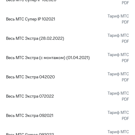
Весь МТС Супер IP 102020
PDF
КИОН
Скидка 30%
Музыка
на связь
Тариф МТС
Весь МТС Супер IP 102021
PDF
КИОН
С картой
Строки
МТС
Тариф МТС
Весь МТС Экстра (28.02.2022)
Деньги
PDF
Live
МТС
Гудок
Накопления
Тариф МТС
Весь МТС Экстра (с монтажом) (01.04.2021)
PDF
Мой
Откладывайте
МТС
деньги
Тариф МТС
Весь МТС Экстра 042020
и получайте
PDF
Все
доход 15%
приложения
Тариф МТС
Акции
Финансы
Весь МТС Экстра 072022
PDF
Инвестиции
Условия
пополнения
Получайте
Тариф МТС
Весь МТС Экстра 092021
доход
Скидка
PDF
онлайн
30%
на связь
Тариф МТС
Страхование