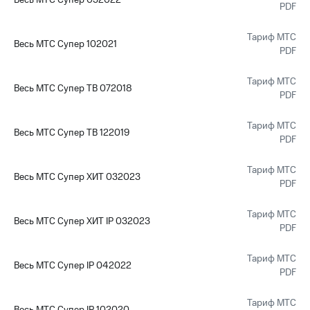
Весь МТС Супер 052022
PDF
КИОН
Кино,
Строки
музыка,
Тариф МТС
книги
Весь МТС Супер 102021
Live
и не
PDF
только
Гудок
Тариф МТС
Весь МТС Супер ТВ 072018
Безопасность
PDF
Мой
МТС
Финансы
Тариф МТС
Весь МТС Супер ТВ 122019
Все
PDF
Детям
приложения
и родителям
Тариф МТС
Весь МТС Супер ХИТ 032023
Инвестиции
Здоровье
PDF
и фитнес
Получайте
Тариф МТС
доход
Весь МТС Супер ХИТ IP 032023
Приложения
PDF
онлайн
от МТС
Страхование
Тариф МТС
Акции
Весь МТС Супер IP 042022
PDF
Покупка
Приложения
полисов
КИОН
Тариф МТС
онлайн