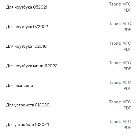
и
Тариф МТС
Для ноутбука 052021
скидки
PDF
Все
Тариф МТС
товары
Для ноутбука 072022
PDF
Тариф МТС
Для ноутбука 102018
PDF
Тариф МТС
Для ноутбука мини 112022
PDF
Тариф МТС
Для планшета
PDF
Тариф МТС
Для устройств 012020
PDF
Тариф МТС
Для устройств 102024
PDF