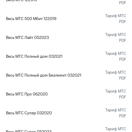
Весь МТС 122019
PDF
доступ
висы и подписки
к геолокации
МТС
Тариф МТС
Весь МТС 500 Мбит 122019
Сертификаты
Premium
PDF
безопасности
Подписка
Тариф МТС
Весь МТС Лайт 052023
Всё
на гигабайты
PDF
интернета,
под
фильмы,
рукой
Тариф МТС
музыка
в Мой МТС
Весь МТС Полный дом 032021
PDF
и многое
другое
Посмотрите,
Тариф МТС
что
Весь МТС Полный дом Безлимит 032021
Семейная
PDF
полезного
группа
есть
в нашем
Тариф МТС
Скидка
Весь МТС Про 062020
приложении
PDF
на тарифы,
общие
КИОН
подписки
Тариф МТС
Весь МТС Супер 032020
и услуги,
PDF
КИОН
доступ
Музыка
к геолокации
Тариф МТС