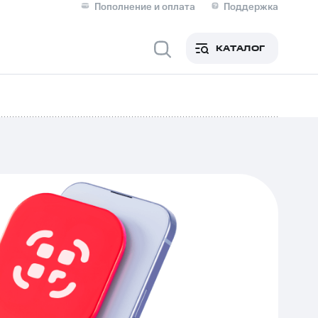
Пополнение и оплата
Поддержка
Скидка 30% на связь
Личные кабинеты
КАТАЛОГ
Мобильная связь
IM-карта для иностранцев
M
Для дома
ерейти в МТС со своим
ой МТС
Сервисы и подписки
фитнес
Приложения от МТС